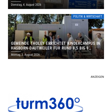
Dienstag, 4. August 2026
POLITIK & WIRTSCHAFT
GEMEINDE THOLEY ERRICHTET KINDERCAMPUS IN
HASBORN-DAUTWEILER FÜR RUND 8,5 BIS 9
MILLIONEN EURO
Montag, 3. August 2026
ANZEIGEN