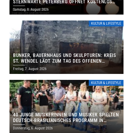
STERNWARTE PETERBERG ÖFFNET KOSTENLOS
IHRE TORE
Samstag, 8. August 2026
KULTUR & LIFESTYLE
BUNKER, BAUERNHAUS UND SKULPTUREN: KREIS
ST. WENDEL LÄDT ZUM TAG DES OFFENEN
DENKMALS EIN
Freitag, 7. August 2026
KULTUR & LIFESTYLE
40 JUNGE MUSIKERINNEN UND MUSIKER SPIELTEN
DEUTSCH-BRASILIANISCHES PROGRAMM IN
THOLEY
Donnerstag, 6. August 2026