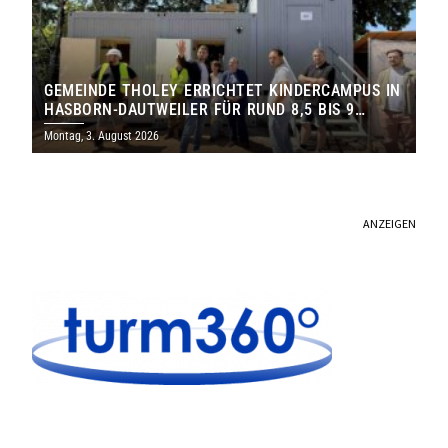
GEMEINDE THOLEY ERRICHTET KINDERCAMPUS IN
HASBORN-DAUTWEILER FÜR RUND 8,5 BIS 9
MILLIONEN EURO
Montag, 3. August 2026
ANZEIGEN