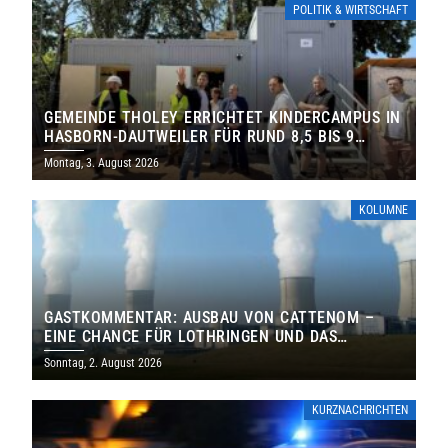
POLITIK & WIRTSCHAFT
GEMEINDE THOLEY ERRICHTET KINDERCAMPUS IN
HASBORN-DAUTWEILER FÜR RUND 8,5 BIS 9
MILLIONEN EURO
Montag, 3. August 2026
KOLUMNE
GASTKOMMENTAR: AUSBAU VON CATTENOM –
EINE CHANCE FÜR LOTHRINGEN UND DAS
SAARLAND
Sonntag, 2. August 2026
KURZNACHRICHTEN