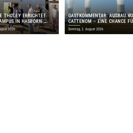
E THOLEY ERRICHTET
GASTKOMMENTAR: AUSBAU V
AMPUS IN HASBORN-
CATTENOM – EINE CHANCE F
LER FÜR RUND 8,5 BIS 9
LOTHRINGEN UND DAS SAARL
ugust 2026
Sonntag, 2. August 2026
EN EURO