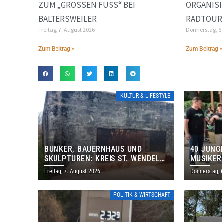
ZUM „GROSSEN FUSS“ BEI BA
ORGANIS
LTERSWEILER
RADTOUR 
Freitag, 7. August 2026
Donnerstag, 6
Zum Beitrag »
Zum Beitrag 
KULTUR & LIFESTYLE
BUNKER, BAUERNHAUS UND
40 JUNG
SKULPTUREN: KREIS ST. WENDEL
MUSIKER
LÄDT ZUM TAG DES OFFENEN
BRASILI
Freitag, 7. August 2026
Donnerstag, 
DENKMALS EIN
THOLEY
POLITIK & WIRTSCHAFT