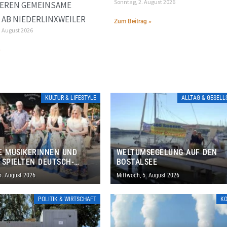
Sonntag, 2. August 2026
IEREN GEMEINSAME
AB NIEDERLINXWEILER
Zum Beitrag »
. August 2026
»
KULTUR & LIFESTYLE
ALLTAG & GESEL
E MUSIKERINNEN UND
WELTUMSEGELUNG AUF DEN
 SPIELTEN DEUTSCH-
BOSTALSEE
ANISCHES PROGRAMM IN
6. August 2026
Mittwoch, 5. August 2026
POLITIK & WIRTSCHAFT
K