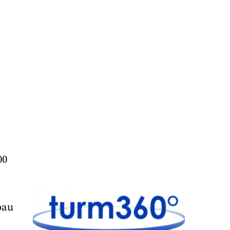
00
bau