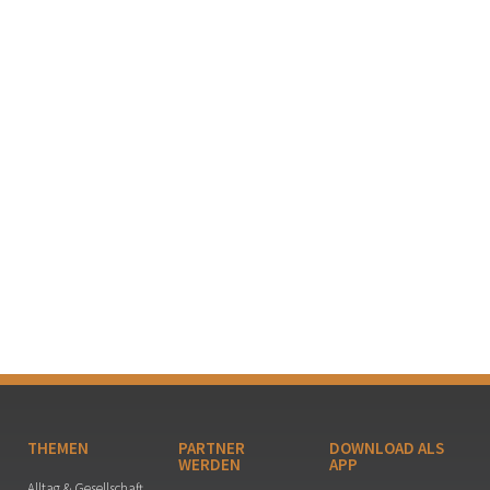
THEMEN
PARTNER
DOWNLOAD ALS
WERDEN
APP
Alltag & Gesellschaft