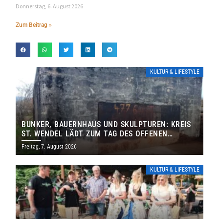
Donnerstag, 6. August 2026
Zum Beitrag »
KULTUR & LIFESTYLE
BUNKER, BAUERNHAUS UND SKULPTUREN: KREIS
ST. WENDEL LÄDT ZUM TAG DES OFFENEN
DENKMALS EIN
Freitag, 7. August 2026
KULTUR & LIFESTYLE