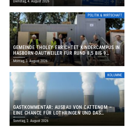
Dienstag, 4. August 2026
POLITIK & WIRTSCHAFT
GEMEINDE THOLEY ERRICHTET KINDERCAMPUS IN
HASBORN-DAUTWEILER FÜR RUND 8,5 BIS 9
MILLIONEN EURO
Montag, 3. August 2026
KOLUMNE
GASTKOMMENTAR: AUSBAU VON CATTENOM –
EINE CHANCE FÜR LOTHRINGEN UND DAS
SAARLAND
Sonntag, 2. August 2026