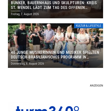
BUNKER, BAUERNHAUS UND SKULPTUREN: KREIS
ST. WENDEL LÄDT ZUM TAG DES OFFENEN
DENKMALS EIN
Freitag, 7. August 2026
KULTUR & LIFESTYLE
40 JUNGE MUSIKERINNEN UND MUSIKER SPIELTEN
DEUTSCH-BRASILIANISCHES PROGRAMM IN
THOLEY
Donnerstag, 6. August 2026
ANZEIGEN