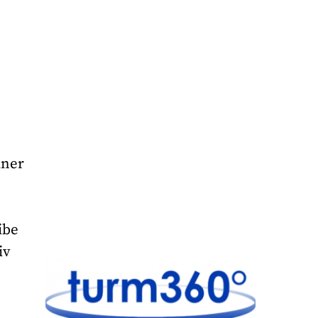
iner
ibe
iv