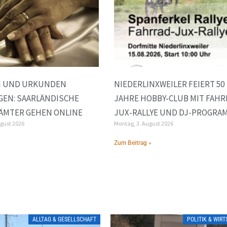
N UND URKUNDEN
NIEDERLINXWEILER FEIERT 50
GEN: SAARLÄNDISCHE
JAHRE HOBBY-CLUB MIT FAHR
ÄMTER GEHEN ONLINE
JUX-RALLYE UND DJ-PROGRA
ugust 2026
Montag, 3. August 2026
»
Zum Beitrag »
ALLTAG & GESELLSCHAFT
POLITIK & WIR