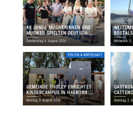
40 JUNGE MUSIKERINNEN UND
WELTUMS
MUSIKER SPIELTEN DEUTSCH-
BOSTALS
BRASILIANISCHES PROGRAMM IN
Donnerstag, 6. August 2026
Mittwoch, 5.
THOLEY
POLITIK & WIRTSCHAFT
GEMEINDE THOLEY ERRICHTET
GASTKO
KINDERCAMPUS IN HASBORN-
CATTENO
DAUTWEILER FÜR RUND 8,5 BIS 9
LOTHRIN
Montag, 3. August 2026
Sonntag, 2. 
MILLIONEN EURO