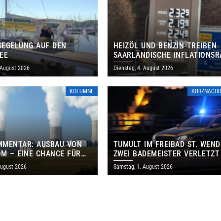
EGELUNG AUF DEN
HEIZÖL UND BENZIN TREIBEN
EE
SAARLÄNDISCHE INFLATIONSR
IM JULI AUF 3,2 PROZENT
 August 2026
Dienstag, 4. August 2026
KOLUMNE
KURZNACHR
MMENTAR: AUSBAU VON
TUMULT IM FREIBAD ST. WEND
M – EINE CHANCE FÜR
ZWEI BADEMEISTER VERLETZT
GEN UND DAS SAARLAND
August 2026
Samstag, 1. August 2026