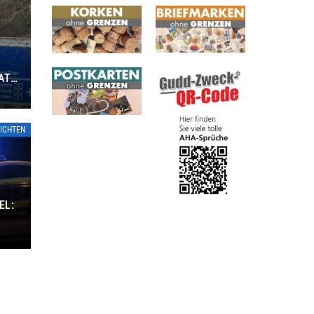
ATE
ICHTEN
EL: