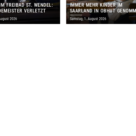
IM FREIBAD ST. WENDEL:
IMMER MEHR KINDER IM
DEMEISTER VERLETZT
SAARLAND IN OBHUT GENOM
– CDU WILL FAMILIEN FRÜHER
August 2026
Samstag, 1. August 2026
ERREICHEN