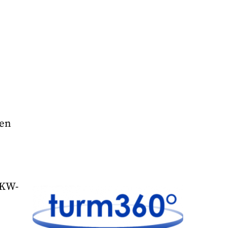
den
PKW-