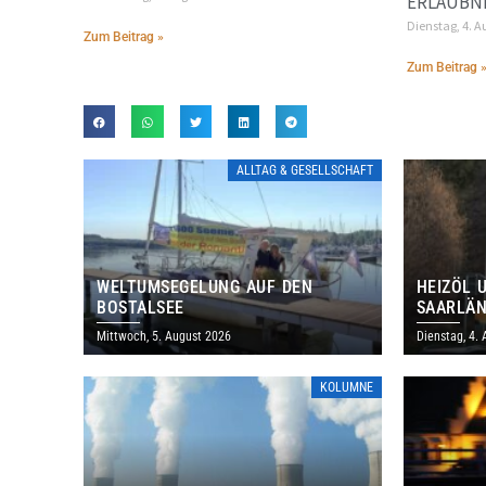
ERLAUBN
Dienstag, 4. A
Zum Beitrag »
Zum Beitrag 
ALLTAG & GESELLSCHAFT
WELTUMSEGELUNG AUF DEN
HEIZÖL 
BOSTALSEE
SAARLÄN
IM JULI
Mittwoch, 5. August 2026
Dienstag, 4.
KOLUMNE