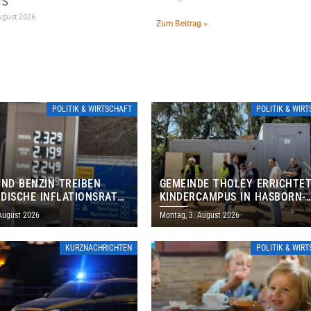
IS
ugust 2026
Zum Beitrag »
»
POLITIK & WIRTSCHAFT
POLITIK & WIR
UND BENZIN TREIBEN
GEMEINDE THOLEY ERRICHTE
DISCHE INFLATIONSRATE
KINDERCAMPUS IN HASBORN-
 AUF 3,2 PROZENT
DAUTWEILER FÜR RUND 8,5 BI
 August 2026
Montag, 3. August 2026
MILLIONEN EURO
KURZNACHRICHTEN
POLITIK & WIR