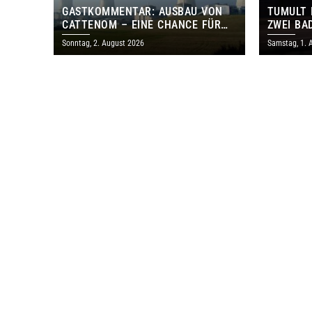
GASTKOMMENTAR: AUSBAU VON
TUMULT 
CATTENOM – EINE CHANCE FÜR
ZWEI BA
LOTHRINGEN UND DAS SAARLAND
Sonntag, 2. August 2026
Samstag, 1. 