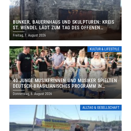
BUNKER, BAUERNHAUS UND SKULPTUREN: KREIS
ST. WENDEL LÄDT ZUM TAG DES OFFENEN
DENKMALS EIN
Freitag, 7. August 2026
KULTUR & LIFESTYLE
40 JUNGE MUSIKERINNEN UND MUSIKER SPIELTEN
DEUTSCH-BRASILIANISCHES PROGRAMM IN
THOLEY
Donnerstag, 6. August 2026
ALLTAG & GESELLSCHAFT