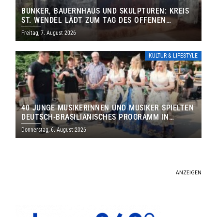
BUNKER, BAUERNHAUS UND SKULPTUREN: KREIS
ST. WENDEL LÄDT ZUM TAG DES OFFENEN
DENKMALS EIN
Freitag, 7. August 2026
KULTUR & LIFESTYLE
40 JUNGE MUSIKERINNEN UND MUSIKER SPIELTEN
DEUTSCH-BRASILIANISCHES PROGRAMM IN
THOLEY
Donnerstag, 6. August 2026
ANZEIGEN