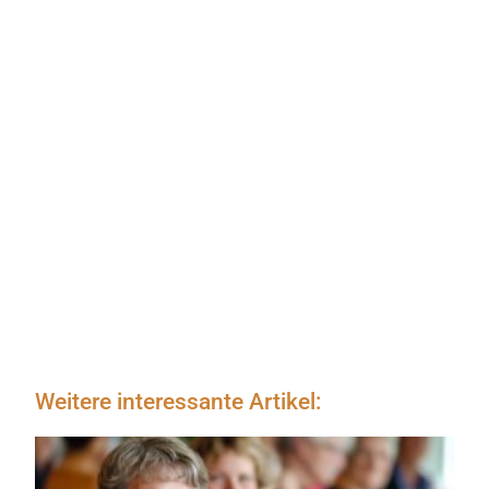
Varianten:
Natural
&
Wil
&
Zirbe
&
Baby-
Sanft
Weitere interessante Artikel: