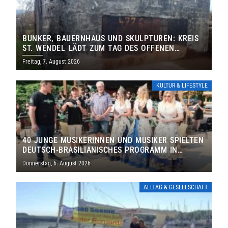
BUNKER, BAUERNHAUS UND SKULPTUREN: KREIS
ST. WENDEL LÄDT ZUM TAG DES OFFENEN
DENKMALS EIN
Freitag, 7. August 2026
KULTUR & LIFESTYLE
40 JUNGE MUSIKERINNEN UND MUSIKER SPIELTEN
DEUTSCH-BRASILIANISCHES PROGRAMM IN
THOLEY
Donnerstag, 6. August 2026
ALLTAG & GESELLSCHAFT