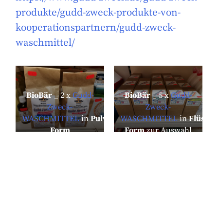
produkte/gudd-zweck-produkte-von-
kooperationspartnern/gudd-zweck-
waschmittel/
BioBär
_ 2 x
Gudd-
BioBär
_ 5 x
Gudd-
Zweck-
Zweck-
WASCHMITTEL
in
Pulver-
WASCHMITTEL
in
Flüssig
Form
Form
zur Auswahl
Natur-Waschmittel
im Regal des CITY-
bunt & Natur-
Frischemarktes in
Waschmittel weiß -
WND – alle Produkte
beide Produkte mit
mit Bio-
Bio-Waschnusskraft
Waschnusskraft &
& Frische
Frische
5