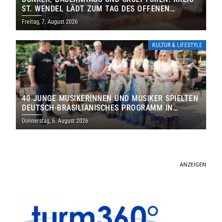
ST. WENDEL LÄDT ZUM TAG DES OFFENEN
DENKMALS EIN
Freitag, 7. August 2026
KULTUR & LIFESTYLE
40 JUNGE MUSIKERINNEN UND MUSIKER SPIELTEN
DEUTSCH-BRASILIANISCHES PROGRAMM IN
THOLEY
Donnerstag, 6. August 2026
ANZEIGEN