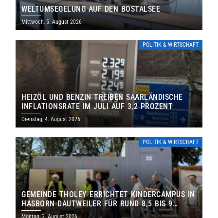
WELTUMSEGELUNG AUF DEN BOSTALSEE
Mittwoch, 5. August 2026
POLITIK & WIRTSCHAFT
HEIZÖL UND BENZIN TREIBEN SAARLÄNDISCHE
INFLATIONSRATE IM JULI AUF 3,2 PROZENT
Dienstag, 4. August 2026
POLITIK & WIRTSCHAFT
GEMEINDE THOLEY ERRICHTET KINDERCAMPUS IN
HASBORN-DAUTWEILER FÜR RUND 8,5 BIS 9
MILLIONEN EURO
Montag, 3. August 2026