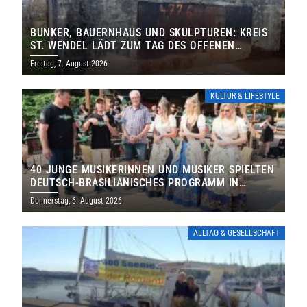
BUNKER, BAUERNHAUS UND SKULPTUREN: KREIS
ST. WENDEL LÄDT ZUM TAG DES OFFENEN
DENKMALS EIN
Freitag, 7. August 2026
KULTUR & LIFESTYLE
40 JUNGE MUSIKERINNEN UND MUSIKER SPIELTEN
DEUTSCH-BRASILIANISCHES PROGRAMM IN
THOLEY
Donnerstag, 6. August 2026
ALLTAG & GESELLSCHAFT