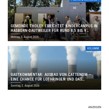
GEMEINDE THOLEY ERRICHTET KINDERCAMPUS IN
HASBORN-DAUTWEILER FÜR RUND 8,5 BIS 9
MILLIONEN EURO
Montag, 3. August 2026
KOLUMNE
GASTKOMMENTAR: AUSBAU VON CATTENOM –
EINE CHANCE FÜR LOTHRINGEN UND DAS
SAARLAND
Sonntag, 2. August 2026
ANZEIGEN