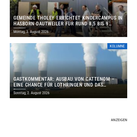
GEMEINDE THOLEY ERRICHTET KINDERCAMPUS IN
HASBORN-DAUTWEILER FÜR RUND 8,5 BIS 9
MILLIONEN EURO
Montag, 3. August 2026
KOLUMNE
GASTKOMMENTAR: AUSBAU VON CATTENOM –
EINE CHANCE FÜR LOTHRINGEN UND DAS
SAARLAND
Sonntag, 2. August 2026
ANZEIGEN