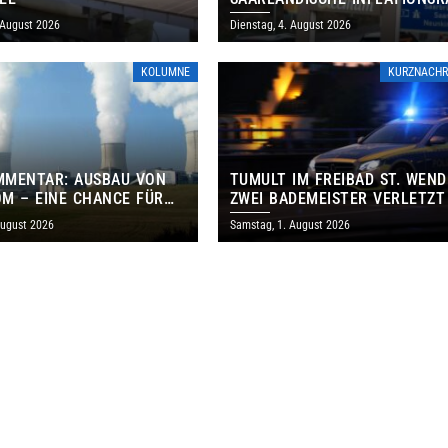
IM JULI AUF 3,2 PROZENT
 August 2026
Dienstag, 4. August 2026
KOLUMNE
KURZNACHR
MMENTAR: AUSBAU VON
TUMULT IM FREIBAD ST. WEND
M – EINE CHANCE FÜR
ZWEI BADEMEISTER VERLETZT
GEN UND DAS SAARLAND
August 2026
Samstag, 1. August 2026