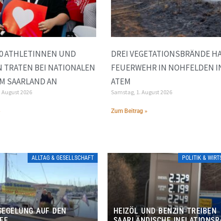
00 ATHLETINNEN UND
DREI VEGETATIONSBRÄNDE H
 TRATEN BEI NATIONALEN
FEUERWEHR IN NOHFELDEN I
IM SAARLAND AN
ATEM
. August 2026
Samstag, 1. August 2026
»
Zum Beitrag »
ALLTAG & GESELLSCHAFT
POLITIK & WIR
EGELUNG AUF DEN
HEIZÖL UND BENZIN TREIBEN
EE
SAARLÄNDISCHE INFLATIONSR