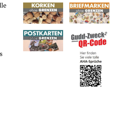
lle
s