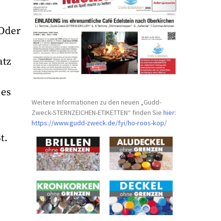
 Oder
atz
 es
Weitere Informationen zu den neuen „Gudd-
Zweck-STERNZEICHEN-
ETIKETTEN“ finden Sie
hier
:
https://www.gudd-zweck.de/fyi/
ho-roos-kop/
t.