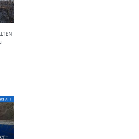
ALTEN
N
TSCHAFT
ATE