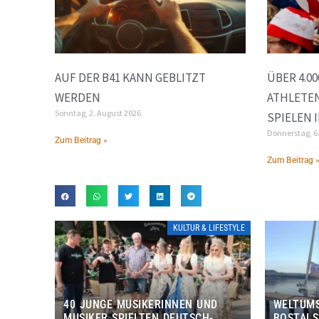
AUF DER B41 KANN GEBLITZT
ÜBER 4.0
WERDEN
ATHLETEN
Sonntag, 2. August 2026
SPIELEN 
Donnerstag, 6
Zum Beitrag »
Zum Beitrag 
KULTUR & LIFESTYLE
40 JUNGE MUSIKERINNEN UND
WELTUMS
MUSIKER SPIELTEN DEUTSCH-
BOSTALS