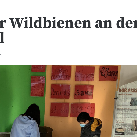
r Wildbienen an de
l
n