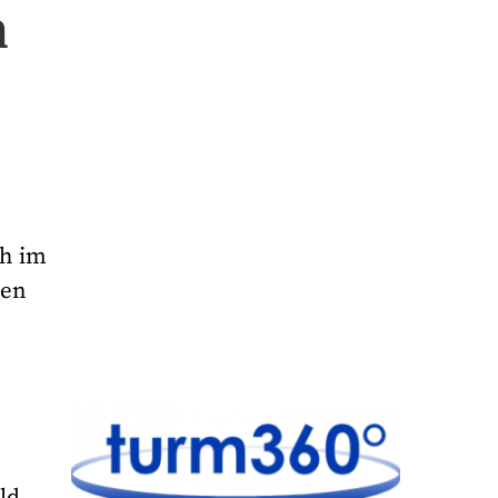
n
ch im
gen
ld