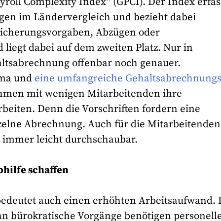
yroll Complexity Index“ (GPCI). Der Index erfas
gen im Ländervergleich und bezieht dabei
rsicherungsvorgaben, Abzügen oder
 liegt dabei auf dem zweiten Platz. Nur in
ltsabrechnung offenbar noch genauer.
ema und
eine umfangreiche Gehaltsabrechnungs
hmen mit wenigen Mitarbeitenden ihre
eiten. Denn die Vorschriften fordern eine
zelne Abrechnung. Auch für die Mitarbeitenden 
 immer leicht durchschaubar.
hilfe schaffen
e bedeutet auch einen erhöhten Arbeitsaufwand.
enn bürokratische Vorgänge benötigen personell