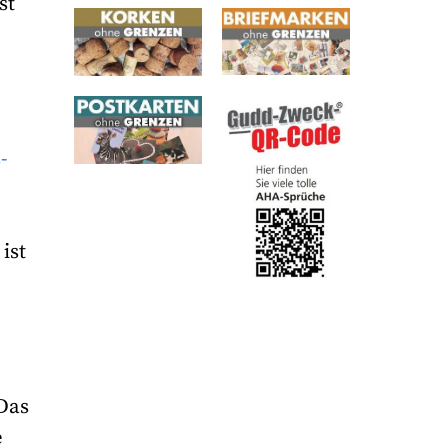
st
-
ist
 Das
e