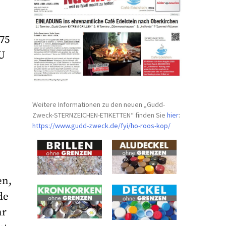
75
EU
Weitere Informationen zu den neuen „Gudd-
Zweck-STERNZEICHEN-
ETIKETTEN“ finden Sie
hier
:
https://www.gudd-zweck.de/fyi/
ho-roos-kop/
en,
de
hr