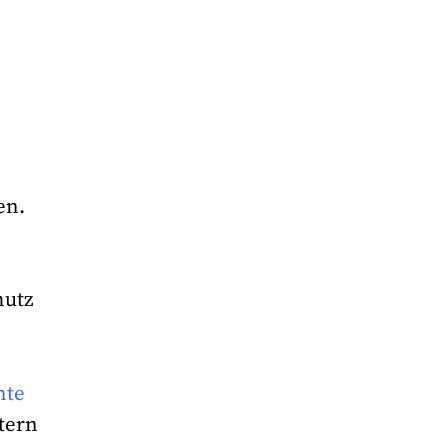
e
en.
,
hutz
nte
tern