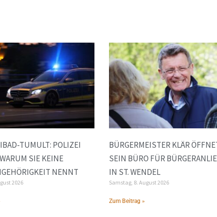
IBAD-TUMULT: POLIZEI
BÜRGERMEISTER KLÄR ÖFFNE
 WARUM SIE KEINE
SEIN BÜRO FÜR BÜRGERANLI
NGEHÖRIGKEIT NENNT
IN ST. WENDEL
ugust 2026
Samstag, 8. August 2026
»
Zum Beitrag »