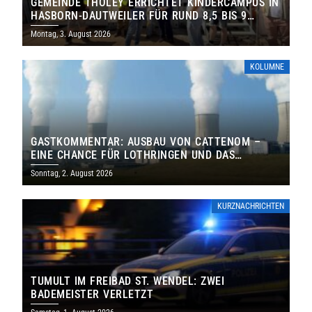
GEMEINDE THOLEY ERRICHTET KINDERCAMPUS IN
HASBORN-DAUTWEILER FÜR RUND 8,5 BIS 9
MILLIONEN EURO
Montag, 3. August 2026
KOLUMNE
GASTKOMMENTAR: AUSBAU VON CATTENOM –
EINE CHANCE FÜR LOTHRINGEN UND DAS
SAARLAND
Sonntag, 2. August 2026
KURZNACHRICHTEN
TUMULT IM FREIBAD ST. WENDEL: ZWEI
BADEMEISTER VERLETZT