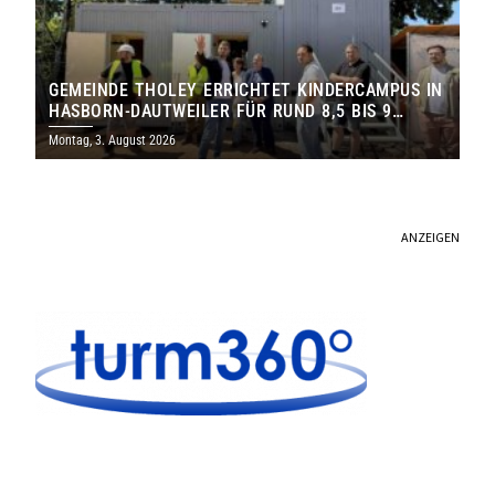
GEMEINDE THOLEY ERRICHTET KINDERCAMPUS IN
HASBORN-DAUTWEILER FÜR RUND 8,5 BIS 9
MILLIONEN EURO
Montag, 3. August 2026
ANZEIGEN