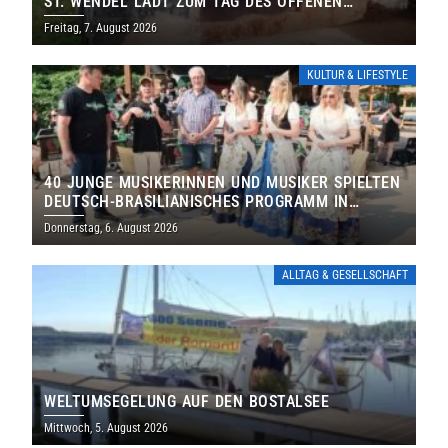
ST. WENDEL LÄDT ZUM TAG DES OFFENEN
DENKMALS EIN
Freitag, 7. August 2026
KULTUR & LIFESTYLE
40 JUNGE MUSIKERINNEN UND MUSIKER SPIELTEN
DEUTSCH-BRASILIANISCHES PROGRAMM IN
THOLEY
Donnerstag, 6. August 2026
ALLTAG & GESELLSCHAFT
WELTUMSEGELUNG AUF DEN BOSTALSEE
Mittwoch, 5. August 2026