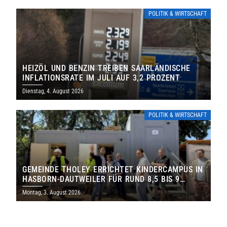
POLITIK & WIRTSCHAFT
HEIZÖL UND BENZIN TREIBEN SAARLÄNDISCHE
INFLATIONSRATE IM JULI AUF 3,2 PROZENT
Dienstag, 4. August 2026
POLITIK & WIRTSCHAFT
GEMEINDE THOLEY ERRICHTET KINDERCAMPUS IN
HASBORN-DAUTWEILER FÜR RUND 8,5 BIS 9
MILLIONEN EURO
Montag, 3. August 2026