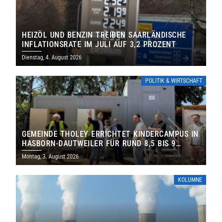
HEIZÖL UND BENZIN TREIBEN SAARLÄNDISCHE
INFLATIONSRATE IM JULI AUF 3,2 PROZENT
Dienstag, 4. August 2026
POLITIK & WIRTSCHAFT
GEMEINDE THOLEY ERRICHTET KINDERCAMPUS IN
HASBORN-DAUTWEILER FÜR RUND 8,5 BIS 9
MILLIONEN EURO
Montag, 3. August 2026
KOLUMNE