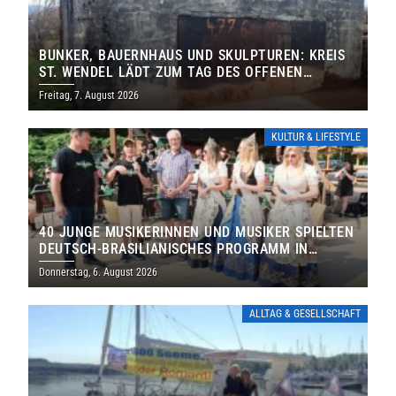
BUNKER, BAUERNHAUS UND SKULPTUREN: KREIS
ST. WENDEL LÄDT ZUM TAG DES OFFENEN
DENKMALS EIN
Freitag, 7. August 2026
KULTUR & LIFESTYLE
40 JUNGE MUSIKERINNEN UND MUSIKER SPIELTEN
DEUTSCH-BRASILIANISCHES PROGRAMM IN
THOLEY
Donnerstag, 6. August 2026
ALLTAG & GESELLSCHAFT