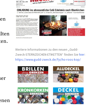
cen
llten
ten.
Weitere Informationen zu den neuen „Gudd-
Zweck-STERNZEICHEN-
ETIKETTEN“ finden Sie
hier
:
https://www.gudd-zweck.de/fyi/
ho-roos-kop/
ser
genen