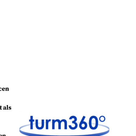
ncen
 als
nen