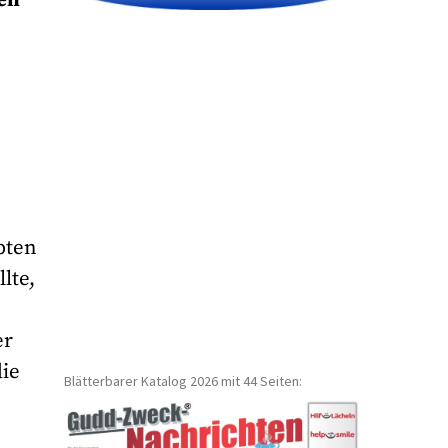
n
bten
lte,
er
ie
Blätterbarer Katalog 2026 mit 44 Seiten: