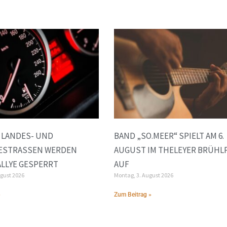
 LANDES- UND
BAND „SO.MEER“ SPIELT AM 6.
STRASSEN WERDEN W
AUGUST IM THELEYER BRÜHL
LLYE GESPERRT
AUF
ugust 2026
Montag, 3. August 2026
»
Zum Beitrag »