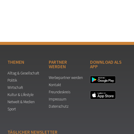
THEMEN
PARTNER
DOWNLOAD ALS
WERDEN
APP
Alltag & Gesellschaft
Werbepartner werden
Politik
Kontakt
Wirtschaft
Freundeskreis
Kultur & Lifestyle
Impressum
Netwelt & Medien
Datenschutz
Sport
TÄGLICHER NEWSLETTER