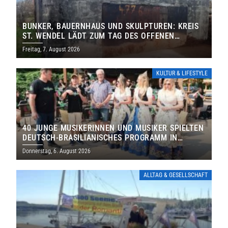
BUNKER, BAUERNHAUS UND SKULPTUREN: KREIS
ST. WENDEL LÄDT ZUM TAG DES OFFENEN
DENKMALS EIN
Freitag, 7. August 2026
KULTUR & LIFESTYLE
40 JUNGE MUSIKERINNEN UND MUSIKER SPIELTEN
DEUTSCH-BRASILIANISCHES PROGRAMM IN
THOLEY
Donnerstag, 6. August 2026
ALLTAG & GESELLSCHAFT