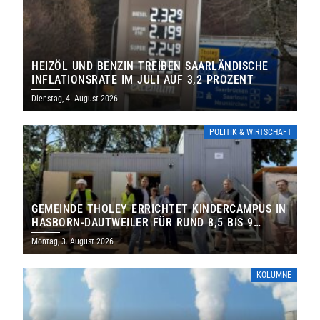
HEIZÖL UND BENZIN TREIBEN SAARLÄNDISCHE
INFLATIONSRATE IM JULI AUF 3,2 PROZENT
Dienstag, 4. August 2026
POLITIK & WIRTSCHAFT
GEMEINDE THOLEY ERRICHTET KINDERCAMPUS IN
HASBORN-DAUTWEILER FÜR RUND 8,5 BIS 9
MILLIONEN EURO
Montag, 3. August 2026
KOLUMNE