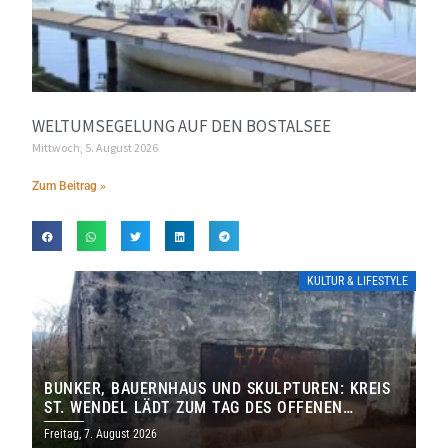
WELTUMSEGELUNG AUF DEN BOSTALSEE
Mittwoch, 5. August 2026
Zum Beitrag »
KULTUR & LIFESTYLE
BUNKER, BAUERNHAUS UND SKULPTUREN: KREIS
ST. WENDEL LÄDT ZUM TAG DES OFFENEN
DENKMALS EIN
Freitag, 7. August 2026