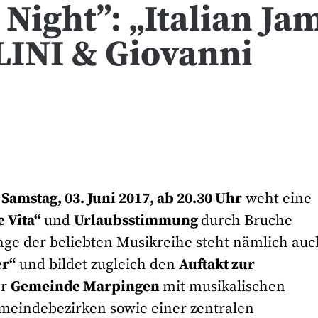
Night”: „Italian Ja
LINI & Giovanni
m
Samstag, 03. Juni 2017, ab 20.30 Uhr
weht eine
 Vita“
und
Urlaubsstimmung
durch Bruche
flage der beliebten Musikreihe steht nämlich auc
er“
und bildet zugleich den
Auftakt zur
er
Gemeinde Marpingen
mit musikalischen
meindebezirken sowie einer zentralen