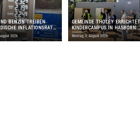
UND BENZIN TREIBEN
GEMEINDE THOLEY ERRICHTE
DISCHE INFLATIONSRATE
KINDERCAMPUS IN HASBORN-
 AUF 3,2 PROZENT
DAUTWEILER FÜR RUND 8,5 BI
 August 2026
Montag, 3. August 2026
MILLIONEN EURO