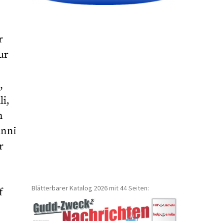
r
ur
,
i,
n
anni
r
Blätterbarer Katalog 2026 mit 44 Seiten:
f