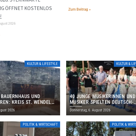
RG ÖFFNET KOSTENLOS
Zum Beitrag »
E
ugust 2026
»
KULTUR & LIFESTYLE
KULTUR & LI
 BAUERNHAUS UND
40 JUNGE MUSIKERINNEN UND
REN: KREIS ST. WENDEL
MUSIKER SPIELTEN DEUTSCH-
M TAG DES OFFENEN
BRASILIANISCHES PROGRAMM 
ugust 2026
Donnerstag, 6. August 2026
S EIN
THOLEY
POLITIK & WIRTSCHAFT
POLITIK & WIR