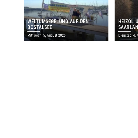
WELTUMSEGELUNG AUF DEN
HEIZÖL 
BOSTALSEE
SAARLÄN
IM JULI
Mittwoch, 5. August 2026
Dienstag, 4.