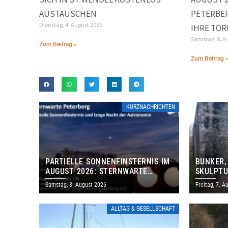
AUSTAUSCHEN
PETERBE
Dienstag, 4. August 2026
IHRE TOR
Samstag, 8. A
Zum Beitrag »
Zum Beitrag 
KURZNACHRICHTEN
PARTIELLE SONNENFINSTERNIS IM
BUNKER,
AUGUST 2026: STERNWARTE
SKULPTU
PETERBERG ÖFFNET KOSTENLOS
LÄDT ZU
Samstag, 8. August 2026
Freitag, 7. A
IHRE TORE
DENKMAL
ALLTAG & GESELLSCHAFT