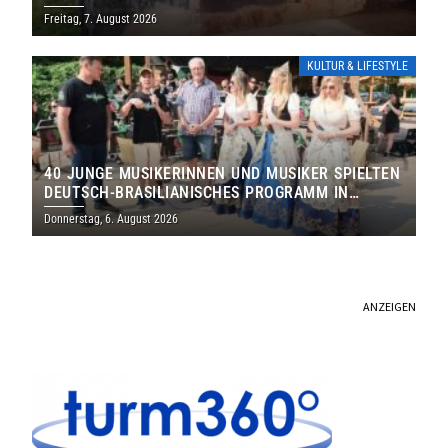
DENKMALS EIN
Freitag, 7. August 2026
KULTUR & LIFESTYLE
40 JUNGE MUSIKERINNEN UND MUSIKER SPIELTEN
DEUTSCH-BRASILIANISCHES PROGRAMM IN
THOLEY
Donnerstag, 6. August 2026
ANZEIGEN