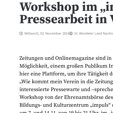
Workshop im „im
Pressearbeit in
Mittwoch, 02. November 2016
St. Wendeler Land Nachr
Zeitungen und Onlinemagazine sind in 
Möglichkeit, einem großen Publikum I
hier eine Plattform, um ihre Tätigkeit 
„Wie kommt mein Verein in die Zeitung“
interessierte Pressewarte und –sprech
Workshop von der Ehrenamtsbörse des 
Bildungs- und Kulturzentrum „impuls“ d
am 7. und 14.11. von 19 bis 21 Uhr, im „i