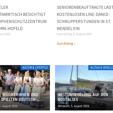
ELER
SENIORENBEAUFTRAGTE LÄDT
TAMMTISCH BESICHTIGT
KOSTENLOSEN LINE-DANCE-
OPHENSCHUTZZENTRUM
SCHNUPPERSTUNDEN IN ST.
ORN-HOFELD
WENDEL EIN
gust 2026
Donnerstag, 6. August 2026
»
Zum Beitrag »
KULTUR & LIFESTYLE
ALLTAG & GESEL
E MUSIKERINNEN UND
WELTUMSEGELUNG AUF DEN
 SPIELTEN DEUTSCH-
BOSTALSEE
ANISCHES PROGRAMM IN
6. August 2026
Mittwoch, 5. August 2026