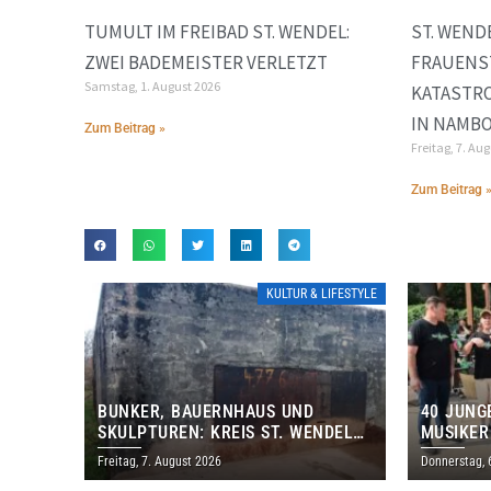
TUMULT IM FREIBAD ST. WENDEL:
ST. WEND
ZWEI BADEMEISTER VERLETZT
FRAUENS
Samstag, 1. August 2026
KATASTR
IN NAMB
Zum Beitrag »
Freitag, 7. Au
Zum Beitrag 
KULTUR & LIFESTYLE
BUNKER, BAUERNHAUS UND
40 JUNG
SKULPTUREN: KREIS ST. WENDEL
MUSIKER
LÄDT ZUM TAG DES OFFENEN
BRASILI
Freitag, 7. August 2026
Donnerstag, 
DENKMALS EIN
THOLEY