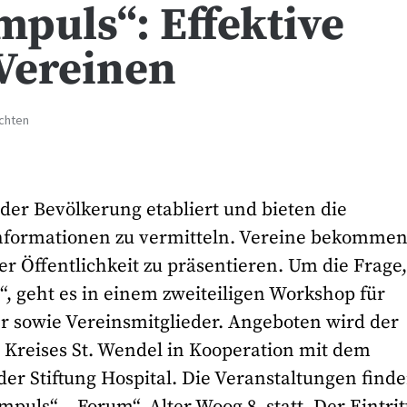
puls“: Effektive
 Vereinen
ichten
der Bevölkerung etabliert und bieten die
nformationen zu vermitteln. Vereine bekomme
der Öffentlichkeit zu präsentieren. Um die Frage
, geht es in einem zweiteiligen Workshop für
er sowie Vereinsmitglieder. Angeboten wird der
Kreises St. Wendel in Kooperation mit dem
er Stiftung Hospital. Die Veranstaltungen find
mpuls“ – Forum“, Alter Woog 8, statt. Der Eintritt