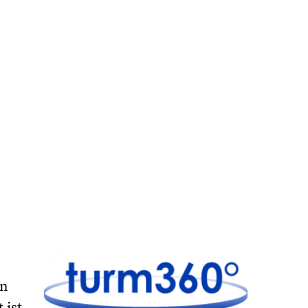
n
,
en
 ist