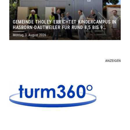
GEMEINDE THOLEY ERRICHTET KINDERCAMPUS IN
HASBORN-DAUTWEILER FÜR RUND 8,5 BIS 9
MILLIONEN EURO
Montag, 3. August 2026
ANZEIGEN