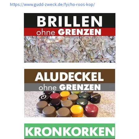
https://www.gudd-zweck.de/fyi/
ho-roos-kop/