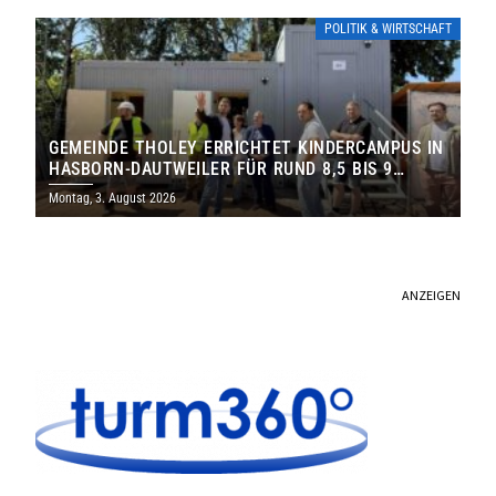
POLITIK & WIRTSCHAFT
GEMEINDE THOLEY ERRICHTET KINDERCAMPUS IN
HASBORN-DAUTWEILER FÜR RUND 8,5 BIS 9
MILLIONEN EURO
Montag, 3. August 2026
ANZEIGEN