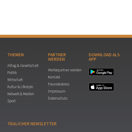
THEMEN
PARTNER
DOWNLOAD ALS
WERDEN
APP
Alltag & Gesellschaft
Werbepartner werden
Politik
Kontakt
Wirtschaft
Freundeskreis
Kultur & Lifestyle
Impressum
Netwelt & Medien
Datenschutz
Sport
TÄGLICHER NEWSLETTER