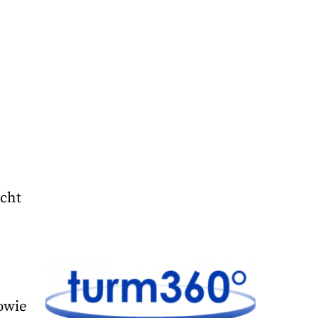
cht
sowie