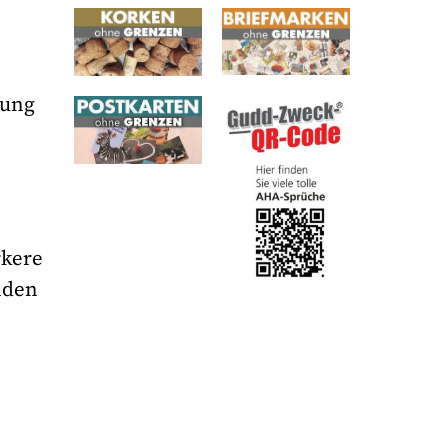
tung
rkere
nden