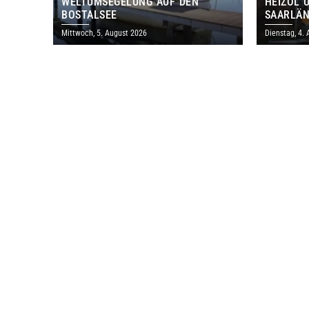
WELTUMSEGELUNG AUF DEN
HEIZÖL 
BOSTALSEE
SAARLÄN
IM JULI
Mittwoch, 5. August 2026
Dienstag, 4.