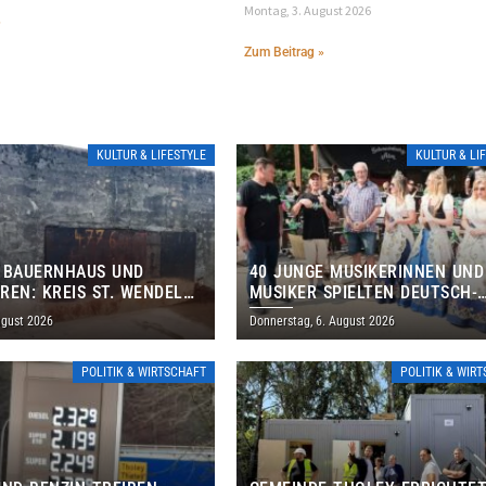
Montag, 3. August 2026
»
Zum Beitrag »
KULTUR & LIFESTYLE
KULTUR & LI
 BAUERNHAUS UND
40 JUNGE MUSIKERINNEN UND
REN: KREIS ST. WENDEL
MUSIKER SPIELTEN DEUTSCH-
M TAG DES OFFENEN
BRASILIANISCHES PROGRAMM 
ugust 2026
Donnerstag, 6. August 2026
S EIN
THOLEY
POLITIK & WIRTSCHAFT
POLITIK & WIR