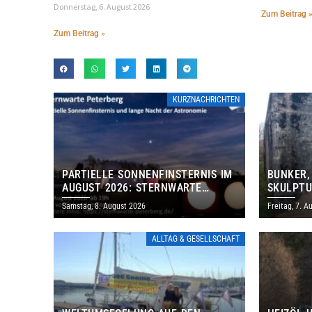
Donnerstag, 6. August 2026
Zum Beitrag 
Zum Beitrag »
KURZNACHRICHTEN
PARTIELLE SONNENFINSTERNIS IM
BUNKER,
AUGUST 2026: STERNWARTE
SKULPTU
PETERBERG ÖFFNET KOSTENLOS
LÄDT ZU
Samstag, 8. August 2026
Freitag, 7. A
IHRE TORE
DENKMAL
ALLTAG & GESELLSCHAFT