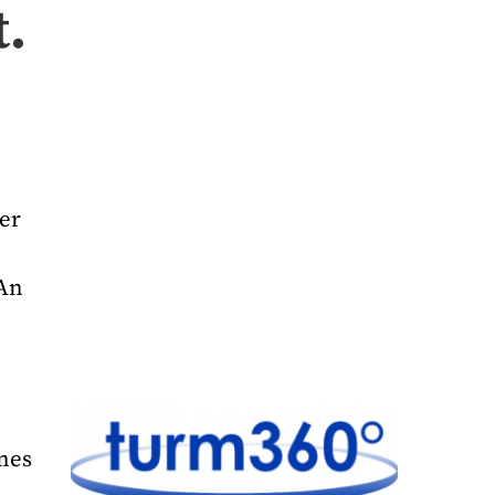
t.
er
 An
ines