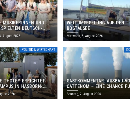
E MUSIKERINNEN UND
WELTUMSEGELUNG AUF DEN
 SPIELTEN DEUTSCH-
BOSTALSEE
ANISCHES PROGRAMM IN
6. August 2026
Mittwoch, 5. August 2026
POLITIK & WIRTSCHAFT
K
E THOLEY ERRICHTET
GASTKOMMENTAR: AUSBAU V
AMPUS IN HASBORN-
CATTENOM – EINE CHANCE F
LER FÜR RUND 8,5 BIS 9
LOTHRINGEN UND DAS SAARL
ugust 2026
Sonntag, 2. August 2026
EN EURO