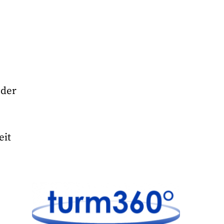
 der
eit