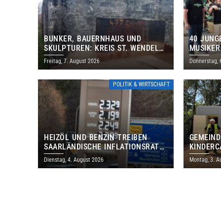
BUNKER, BAUERNHAUS UND
40 JUNG
SKULPTUREN: KREIS ST. WENDEL
MUSIKER
LÄDT ZUM TAG DES OFFENEN
BRASILI
Freitag, 7. August 2026
Donnerstag, 
DENKMALS EIN
THOLEY
POLITIK & WIRTSCHAFT
HEIZÖL UND BENZIN TREIBEN
GEMEIND
SAARLÄNDISCHE INFLATIONSRATE
KINDERC
IM JULI AUF 3,2 PROZENT
DAUTWEI
Dienstag, 4. August 2026
Montag, 3. A
MILLION