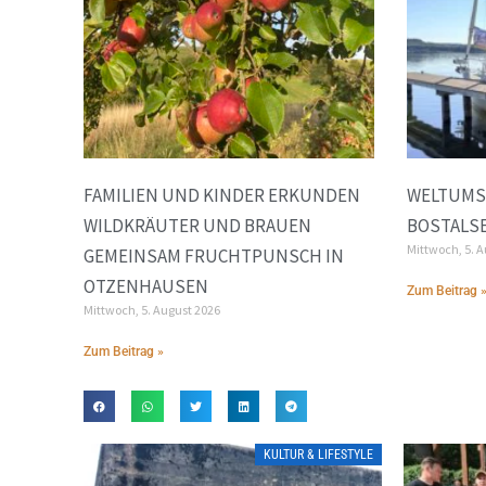
FAMILIEN UND KINDER ERKUNDEN
WELTUMS
WILDKRÄUTER UND BRAUEN
BOSTALS
Mittwoch, 5. 
GEMEINSAM FRUCHTPUNSCH IN
OTZENHAUSEN
Zum Beitrag 
Mittwoch, 5. August 2026
Zum Beitrag »
KULTUR & LIFESTYLE