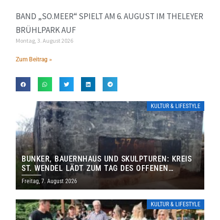
BAND „SO.MEER“ SPIELT AM 6. AUGUST IM THELEYER
BRÜHLPARK AUF
Montag, 3. August 2026
Zum Beitrag »
KULTUR & LIFESTYLE
BUNKER, BAUERNHAUS UND SKULPTUREN: KREIS
ST. WENDEL LÄDT ZUM TAG DES OFFENEN
DENKMALS EIN
Freitag, 7. August 2026
KULTUR & LIFESTYLE