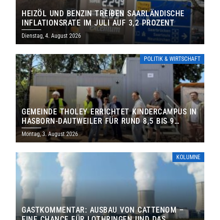
HEIZÖL UND BENZIN TREIBEN SAARLÄNDISCHE
INFLATIONSRATE IM JULI AUF 3,2 PROZENT
Dienstag, 4. August 2026
POLITIK & WIRTSCHAFT
GEMEINDE THOLEY ERRICHTET KINDERCAMPUS IN
HASBORN-DAUTWEILER FÜR RUND 8,5 BIS 9
MILLIONEN EURO
Montag, 3. August 2026
KOLUMNE
GASTKOMMENTAR: AUSBAU VON CATTENOM –
EINE CHANCE FÜR LOTHRINGEN UND DAS