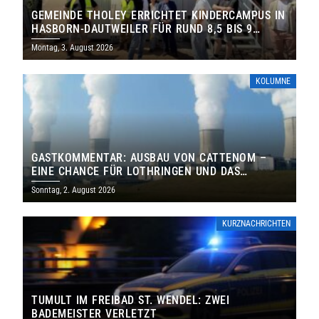
GEMEINDE THOLEY ERRICHTET KINDERCAMPUS IN
HASBORN-DAUTWEILER FÜR RUND 8,5 BIS 9
MILLIONEN EURO
Montag, 3. August 2026
KOLUMNE
GASTKOMMENTAR: AUSBAU VON CATTENOM –
EINE CHANCE FÜR LOTHRINGEN UND DAS
SAARLAND
Sonntag, 2. August 2026
KURZNACHRICHTEN
TUMULT IM FREIBAD ST. WENDEL: ZWEI
BADEMEISTER VERLETZT