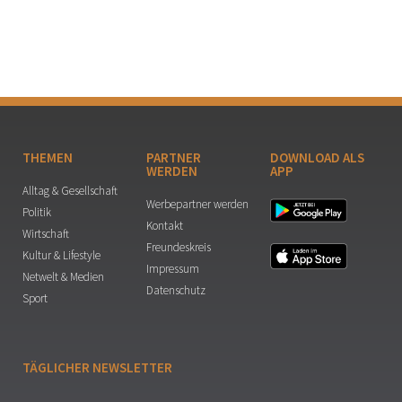
THEMEN
PARTNER
DOWNLOAD ALS
WERDEN
APP
Alltag & Gesellschaft
Werbepartner werden
Politik
Kontakt
Wirtschaft
Freundeskreis
Kultur & Lifestyle
Impressum
Netwelt & Medien
Datenschutz
Sport
TÄGLICHER NEWSLETTER