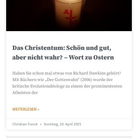
Das Christentum: Schön und gut,
aber nicht wahr? – Wort zu Ostern
Haben Sie schon mal etwas von Richard Dawkins gehört?
Mit Büchern wie „Der Gotteswahn“ (2006) wurde der
britische Evolutionsbiologe zu einem der prominentesten
Atheisten der
WEITERLESEN »
Christian Funck
Sonntag, 20. April 2025