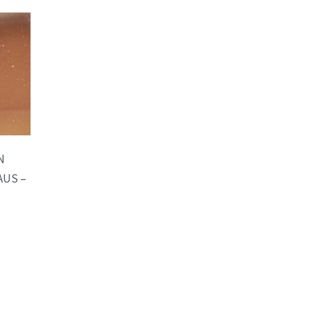
N
AUS –