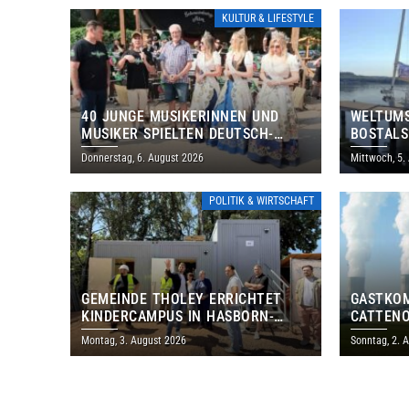
KULTUR & LIFESTYLE
40 JUNGE MUSIKERINNEN UND
WELTUMS
MUSIKER SPIELTEN DEUTSCH-
BOSTALS
BRASILIANISCHES PROGRAMM IN
Donnerstag, 6. August 2026
Mittwoch, 5.
THOLEY
POLITIK & WIRTSCHAFT
GEMEINDE THOLEY ERRICHTET
GASTKO
KINDERCAMPUS IN HASBORN-
CATTENO
DAUTWEILER FÜR RUND 8,5 BIS 9
LOTHRIN
Montag, 3. August 2026
Sonntag, 2. 
MILLIONEN EURO