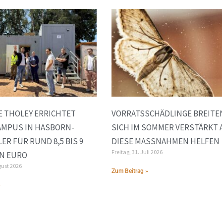
 THOLEY ERRICHTET
VORRATSSCHÄDLINGE BREITE
AMPUS IN HASBORN-
SICH IM SOMMER VERSTÄRKT 
ER FÜR RUND 8,5 BIS 9
DIESE MASSNAHMEN HELFEN
Freitag, 31. Juli 2026
N EURO
gust 2026
Zum Beitrag »
»