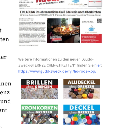
t
hten
der
Weitere Informationen zu den neuen „Gudd-
Zweck-STERNZEICHEN-
ETIKETTEN“ finden Sie
hier
:
https://www.gudd-zweck.de/fyi/
ho-roos-kop/
innen
tenz
 und
ent