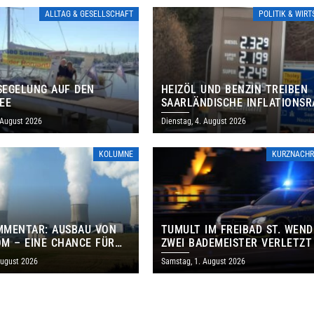
ALLTAG & GESELLSCHAFT
POLITIK & WIR
EGELUNG AUF DEN
HEIZÖL UND BENZIN TREIBEN
EE
SAARLÄNDISCHE INFLATIONSR
IM JULI AUF 3,2 PROZENT
 August 2026
Dienstag, 4. August 2026
KOLUMNE
KURZNACHR
MMENTAR: AUSBAU VON
TUMULT IM FREIBAD ST. WEND
M – EINE CHANCE FÜR
ZWEI BADEMEISTER VERLETZT
GEN UND DAS SAARLAND
August 2026
Samstag, 1. August 2026