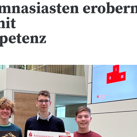
ymnasiasten erober
mit
petenz