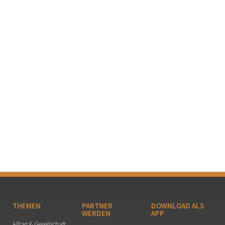
THEMEN
PARTNER
DOWNLOAD ALS
WERDEN
APP
Alltag & Gesellschaft