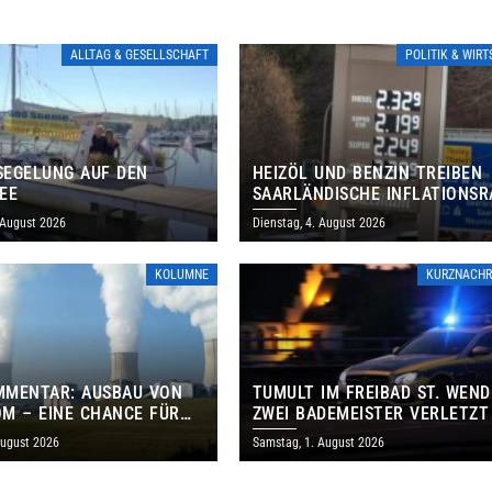
ALLTAG & GESELLSCHAFT
POLITIK & WIR
EGELUNG AUF DEN
HEIZÖL UND BENZIN TREIBEN
EE
SAARLÄNDISCHE INFLATIONSR
IM JULI AUF 3,2 PROZENT
 August 2026
Dienstag, 4. August 2026
KOLUMNE
KURZNACHR
MMENTAR: AUSBAU VON
TUMULT IM FREIBAD ST. WEND
M – EINE CHANCE FÜR
ZWEI BADEMEISTER VERLETZT
GEN UND DAS SAARLAND
August 2026
Samstag, 1. August 2026