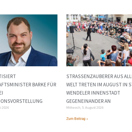
TISIERT
STRASSENZAUBERER AUS ALLER
FTSMINISTER BARKE FÜR
ELT TRETEN IM AUGUST IN ST.
EI
ENDELER INNENSTADT G
TIONSVORSTELLUNG
EGENEINANDER AN
li 2026
Mittwoch, 5. August 2026
»
Zum Beitrag »