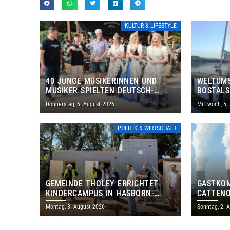
KULTUR & LIFESTYLE
40 JUNGE MUSIKERINNEN UND
WELTUMS
MUSIKER SPIELTEN DEUTSCH-
BOSTALS
BRASILIANISCHES PROGRAMM IN
Donnerstag, 6. August 2026
Mittwoch, 5.
THOLEY
POLITIK & WIRTSCHAFT
GEMEINDE THOLEY ERRICHTET
GASTKO
KINDERCAMPUS IN HASBORN-
CATTENO
DAUTWEILER FÜR RUND 8,5 BIS 9
LOTHRIN
Montag, 3. August 2026
Sonntag, 2. 
MILLIONEN EURO