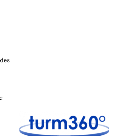
t
 des
e