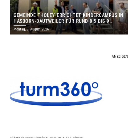
GEMEINDE THOLEY ERRICHTET KINDERCAMPUS IN
HASBORN-DAUTWEILER FÜR RUND 8,5 BIS 9
MILLIONEN EURO
Montag, 3. August 2026
ANZEIGEN
Blätterbarer Katalog 2026 mit 44 Seiten: