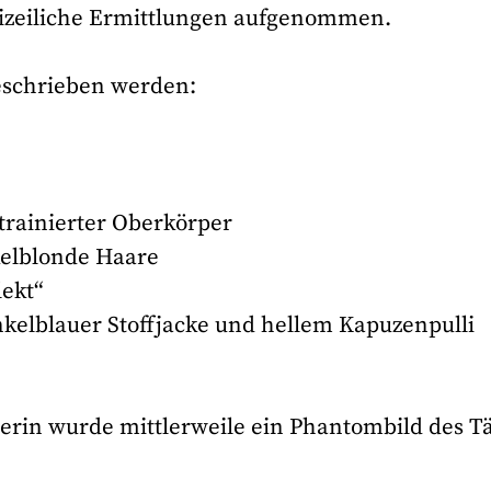
olizeiliche Ermittlungen aufgenommen.
beschrieben werden:
htrainierter Oberkörper
kelblonde Haare
lekt“
nkelblauer Stoffjacke und hellem Kapuzenpulli
rin wurde mittlerweile ein Phantombild des Tä