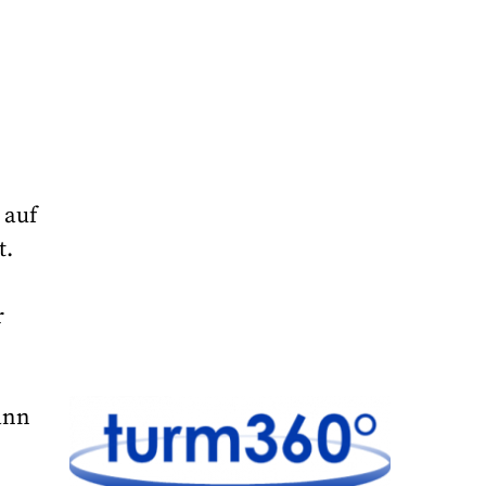
 auf
t.
r
ann