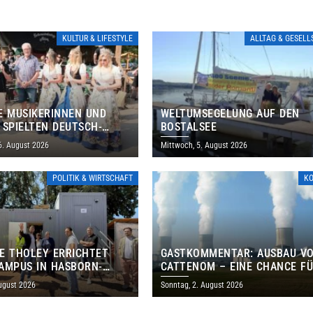
KULTUR & LIFESTYLE
ALLTAG & GESEL
E MUSIKERINNEN UND
WELTUMSEGELUNG AUF DEN
 SPIELTEN DEUTSCH-
BOSTALSEE
ANISCHES PROGRAMM IN
6. August 2026
Mittwoch, 5. August 2026
POLITIK & WIRTSCHAFT
K
E THOLEY ERRICHTET
GASTKOMMENTAR: AUSBAU V
AMPUS IN HASBORN-
CATTENOM – EINE CHANCE F
LER FÜR RUND 8,5 BIS 9
LOTHRINGEN UND DAS SAARL
ugust 2026
Sonntag, 2. August 2026
EN EURO