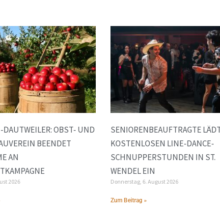
-DAUTWEILER: OBST- UND
SENIORENBEAUFTRAGTE LÄDT
AUVEREIN BEENDET
KOSTENLOSEN LINE-DANCE-
ME AN
SCHNUPPERSTUNDEN IN ST.
FTKAMPAGNE
WENDEL EIN
gust 2026
Donnerstag, 6. August 2026
»
Zum Beitrag »