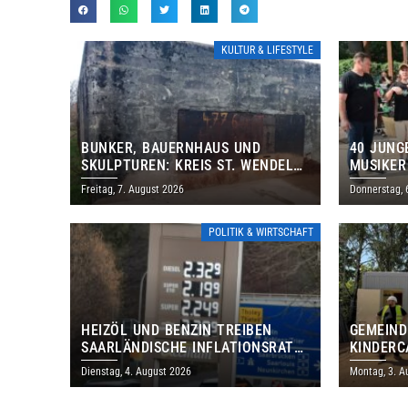
KULTUR & LIFESTYLE
BUNKER, BAUERNHAUS UND
40 JUNG
SKULPTUREN: KREIS ST. WENDEL
MUSIKER
LÄDT ZUM TAG DES OFFENEN
BRASILI
Freitag, 7. August 2026
Donnerstag, 
DENKMALS EIN
THOLEY
POLITIK & WIRTSCHAFT
HEIZÖL UND BENZIN TREIBEN
GEMEIND
SAARLÄNDISCHE INFLATIONSRATE
KINDERC
IM JULI AUF 3,2 PROZENT
DAUTWEI
Dienstag, 4. August 2026
Montag, 3. A
MILLION