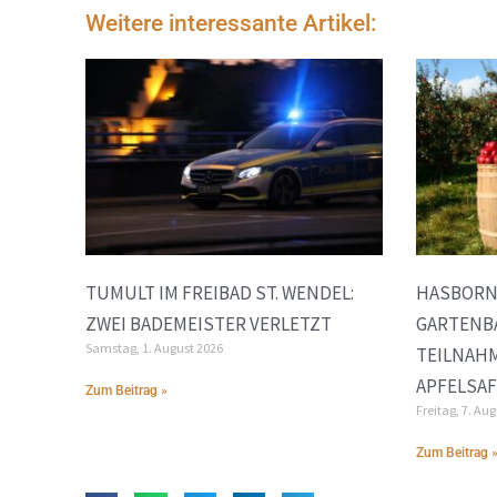
Weitere interessante Artikel:
TUMULT IM FREIBAD ST. WENDEL:
HASBORN
ZWEI BADEMEISTER VERLETZT
GARTENB
Samstag, 1. August 2026
TEILNAH
APFELSA
Zum Beitrag »
Freitag, 7. Au
Zum Beitrag 