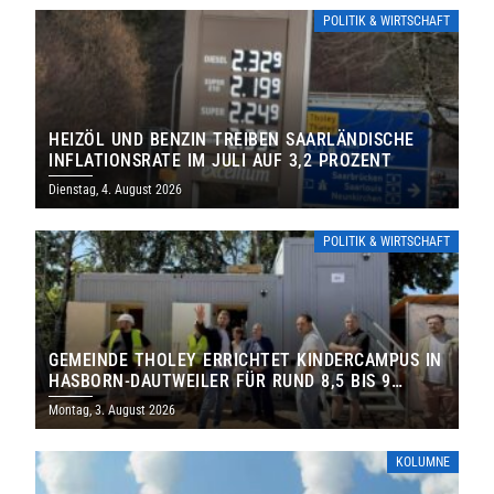
POLITIK & WIRTSCHAFT
HEIZÖL UND BENZIN TREIBEN SAARLÄNDISCHE
INFLATIONSRATE IM JULI AUF 3,2 PROZENT
Dienstag, 4. August 2026
POLITIK & WIRTSCHAFT
GEMEINDE THOLEY ERRICHTET KINDERCAMPUS IN
HASBORN-DAUTWEILER FÜR RUND 8,5 BIS 9
MILLIONEN EURO
Montag, 3. August 2026
KOLUMNE