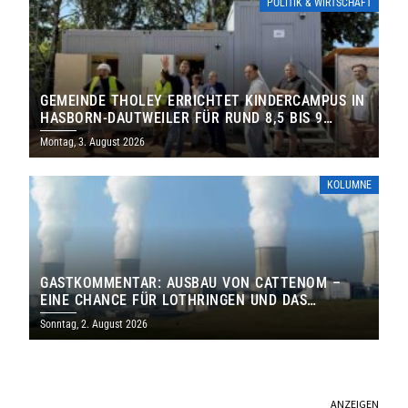
POLITIK & WIRTSCHAFT
GEMEINDE THOLEY ERRICHTET KINDERCAMPUS IN
HASBORN-DAUTWEILER FÜR RUND 8,5 BIS 9
MILLIONEN EURO
Montag, 3. August 2026
KOLUMNE
GASTKOMMENTAR: AUSBAU VON CATTENOM –
EINE CHANCE FÜR LOTHRINGEN UND DAS
SAARLAND
Sonntag, 2. August 2026
ANZEIGEN