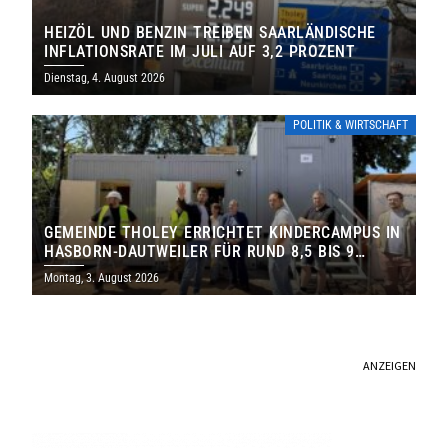
HEIZÖL UND BENZIN TREIBEN SAARLÄNDISCHE
INFLATIONSRATE IM JULI AUF 3,2 PROZENT
Dienstag, 4. August 2026
POLITIK & WIRTSCHAFT
GEMEINDE THOLEY ERRICHTET KINDERCAMPUS IN
HASBORN-DAUTWEILER FÜR RUND 8,5 BIS 9
MILLIONEN EURO
Montag, 3. August 2026
ANZEIGEN