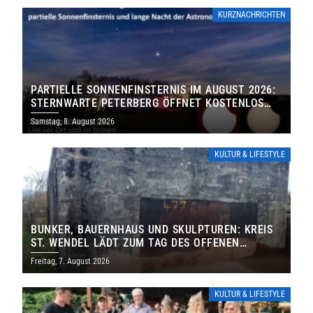
KURZNACHRICHTEN
PARTIELLE SONNENFINSTERNIS IM AUGUST 2026:
STERNWARTE PETERBERG ÖFFNET KOSTENLOS
IHRE TORE
Samstag, 8. August 2026
KULTUR & LIFESTYLE
BUNKER, BAUERNHAUS UND SKULPTUREN: KREIS
ST. WENDEL LÄDT ZUM TAG DES OFFENEN
DENKMALS EIN
Freitag, 7. August 2026
KULTUR & LIFESTYLE