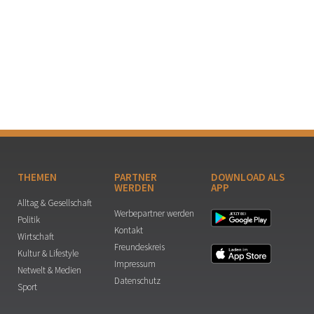
THEMEN
PARTNER
DOWNLOAD ALS
WERDEN
APP
Alltag & Gesellschaft
Werbepartner werden
Politik
Kontakt
Wirtschaft
Freundeskreis
Kultur & Lifestyle
Impressum
Netwelt & Medien
Datenschutz
Sport