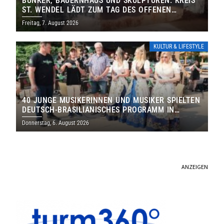
BUNKER, BAUERNHAUS UND SKULPTUREN: KREIS
ST. WENDEL LÄDT ZUM TAG DES OFFENEN
DENKMALS EIN
Freitag, 7. August 2026
KULTUR & LIFESTYLE
40 JUNGE MUSIKERINNEN UND MUSIKER SPIELTEN
DEUTSCH-BRASILIANISCHES PROGRAMM IN
THOLEY
Donnerstag, 6. August 2026
ANZEIGEN