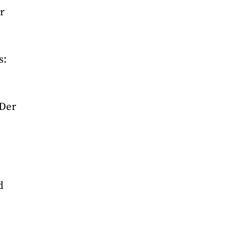
r
s:
 Der
d