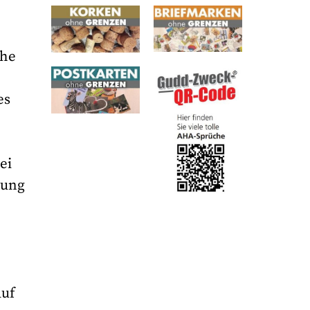
che
es
ei
rung
Auf