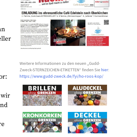
an
ller
Weitere Informationen zu den neuen „Gudd-
Zweck-STERNZEICHEN-
ETIKETTEN“ finden Sie
hier
:
or:
https://www.gudd-zweck.de/fyi/
ho-roos-kop/
 wir
und
re