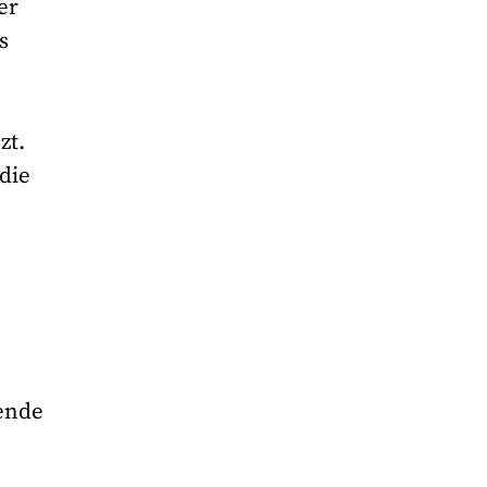
er
s
zt.
die
gende
d