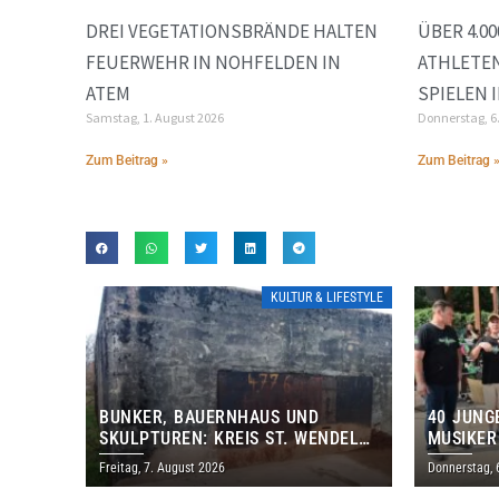
DREI VEGETATIONSBRÄNDE HALTEN
ÜBER 4.0
FEUERWEHR IN NOHFELDEN IN
ATHLETEN
ATEM
SPIELEN 
Samstag, 1. August 2026
Donnerstag, 6
Zum Beitrag »
Zum Beitrag 
KULTUR & LIFESTYLE
BUNKER, BAUERNHAUS UND
40 JUNG
SKULPTUREN: KREIS ST. WENDEL
MUSIKER
LÄDT ZUM TAG DES OFFENEN
BRASILI
Freitag, 7. August 2026
Donnerstag, 
DENKMALS EIN
THOLEY