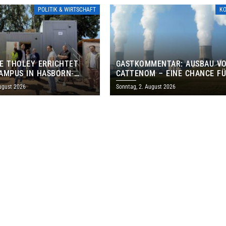
POLITIK & WIRTSCHAFT
K
E THOLEY ERRICHTET
GASTKOMMENTAR: AUSBAU V
AMPUS IN HASBORN-
CATTENOM – EINE CHANCE F
LER FÜR RUND 8,5 BIS 9
LOTHRINGEN UND DAS SAARL
ugust 2026
Sonntag, 2. August 2026
EN EURO