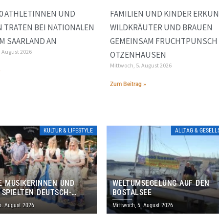
00 ATHLETINNEN UND
FAMILIEN UND KINDER ERKU
 TRATEN BEI NATIONALEN
WILDKRÄUTER UND BRAUEN
IM SAARLAND AN
GEMEINSAM FRUCHTPUNSCH 
. August 2026
OTZENHAUSEN
Mittwoch, 5. August 2026
»
Zum Beitrag »
KULTUR & LIFESTYLE
ALLTAG & GESEL
E MUSIKERINNEN UND
WELTUMSEGELUNG AUF DEN
 SPIELTEN DEUTSCH-
BOSTALSEE
ANISCHES PROGRAMM IN
6. August 2026
Mittwoch, 5. August 2026