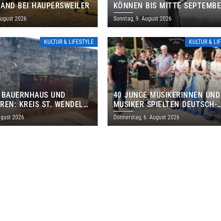
AND BEI HAUPERSWEILER
KÖNNEN BIS MITTE SEPTEMB
AUSSERPLANMÄSSIG HEULEN
August 2026
Sonntag, 9. August 2026
KULTUR & LIFESTYLE
KULTUR & LI
 BAUERNHAUS UND
40 JUNGE MUSIKERINNEN UND
REN: KREIS ST. WENDEL
MUSIKER SPIELTEN DEUTSCH-
M TAG DES OFFENEN
BRASILIANISCHES PROGRAMM 
ugust 2026
Donnerstag, 6. August 2026
S EIN
THOLEY