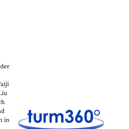
 der
aiji
Liu
ch
nd
n in