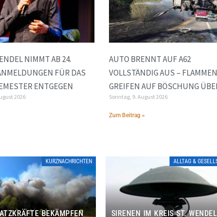
WENDEL NIMMT AB 24.
AUTO BRENNT AUF A62
ANMELDUNGEN FÜR DAS
VOLLSTÄNDIG AUS – FLAMME
EMESTER ENTGEGEN
GREIFEN AUF BÖSCHUNG ÜBE
August 2026
Sonntag, 9. August 2026
»
Zum Beitrag »
KURZNACHRICHTEN
ALLTAG & GESEL
SATZKRÄFTE BEKÄMPFEN
SIRENEN IM KREIS ST. WENDE