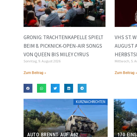
GRONIG: TRACHTENKAPELLE SPIELT
VHS ST. 
BEIM 8. PICKNICK-OPEN-AIR SONGS
AUGUST 
VON QUEEN BIS MILEY CYRUS
HERBSTS
Sonntag, 9. August 2026
Mittwoch, 5. 
Zum Beitrag »
Zum Beitrag 
KURZNACHRICHTEN
AUTO BRENNT AUF A62
170 EIN