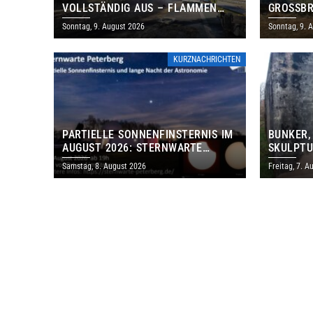
VOLLSTÄNDIG AUS – FLAMMEN
GROSSBR
GREIFEN AUF BÖSCHUNG ÜBER
Sonntag, 9. August 2026
Sonntag, 9. 
KURZNACHRICHTEN
PARTIELLE SONNENFINSTERNIS IM
BUNKER,
AUGUST 2026: STERNWARTE
SKULPTU
PETERBERG ÖFFNET KOSTENLOS
LÄDT ZU
Samstag, 8. August 2026
Freitag, 7. A
IHRE TORE
DENKMAL