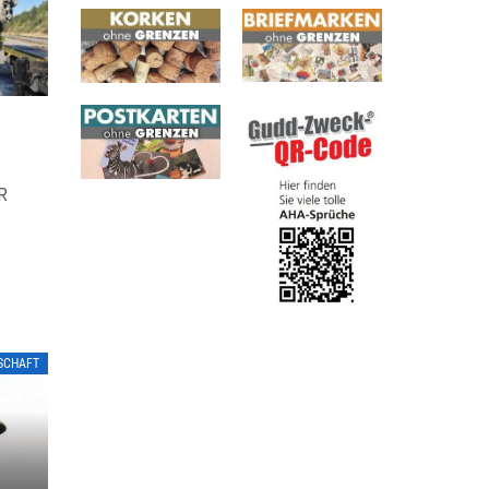
N
R
LSCHAFT
L