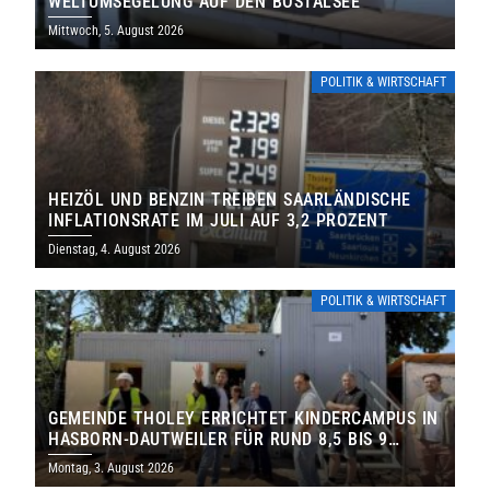
WELTUMSEGELUNG AUF DEN BOSTALSEE
Mittwoch, 5. August 2026
POLITIK & WIRTSCHAFT
HEIZÖL UND BENZIN TREIBEN SAARLÄNDISCHE
INFLATIONSRATE IM JULI AUF 3,2 PROZENT
Dienstag, 4. August 2026
POLITIK & WIRTSCHAFT
GEMEINDE THOLEY ERRICHTET KINDERCAMPUS IN
HASBORN-DAUTWEILER FÜR RUND 8,5 BIS 9
MILLIONEN EURO
Montag, 3. August 2026