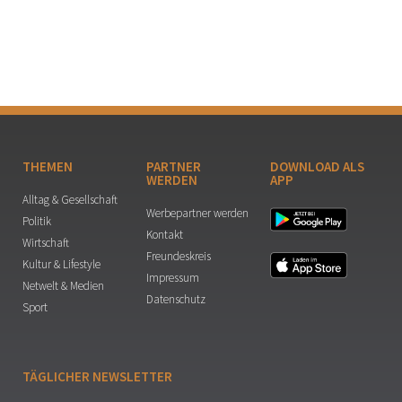
THEMEN
PARTNER
DOWNLOAD ALS
WERDEN
APP
Alltag & Gesellschaft
Werbepartner werden
Politik
Kontakt
Wirtschaft
Freundeskreis
Kultur & Lifestyle
Impressum
Netwelt & Medien
Datenschutz
Sport
TÄGLICHER NEWSLETTER