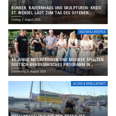
BUNKER, BAUERNHAUS UND SKULPTUREN: KREIS
ST. WENDEL LÄDT ZUM TAG DES OFFENEN
DENKMALS EIN
Freitag, 7. August 2026
KULTUR & LIFESTYLE
40 JUNGE MUSIKERINNEN UND MUSIKER SPIELTEN
DEUTSCH-BRASILIANISCHES PROGRAMM IN
THOLEY
Donnerstag, 6. August 2026
ALLTAG & GESELLSCHAFT